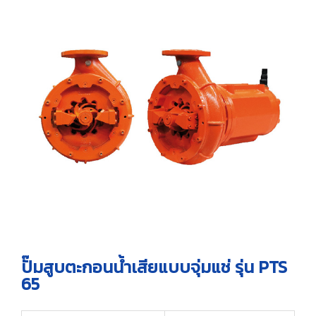
ไทย
ฟาร์มปศุสัตว์
สินค้าอื่นๆ ที่น่าสนใจ
เครื่องกรองแบบจานหมุน
ใบกวาดกรวดทราย
อุปกรณ์เสริม
English
เครื่องดักขยะแบบดรัมหมุน
ท่อเก็บสกัม (ฝ้าใบ)
อินเทอร์นอลโรตารี่สกรีน
ใบกวาดสลัดจ์แบบหมุน
สกรูไม่มีแกนเพลา
สกรูดิสก์เพรส
อุปกรณ์ป้อนหญ้า
ปั๊มสูบตะกอนน้ำเสียแบบจุ่มแช่ รุ่น PTS
65