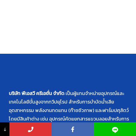
บริษัท พีเอสวี ครีเอชั่น จำกัด
เป็นผู้แทนจำหน่ายอุปกรณ์และ
เทคโนโลยีขั้นสูงจากทวีปยุโรป สำหรับการบำบัดน้ำเสีย
อุตสาหกรรม พลังงานทดแทน (ก๊าซชีวภาพ) และฟาร์มปศุสัตว์
โดยมีสินค้าต่าง เช่น อุปกรณ์คัดแยกสารแขวนลอยสำหรับการ
บำบัดน้ำเสียเพื่อให้น้ำบริสุทธิ์, อุปกรณ์ป้อนวัตถุดิบ หรือ หญ้า
↓
หมัก แบบอัตโนมัติเข้าถังหมักก๊าซชีวภาพ ใบกวนผสม ปั๊ม ผ้าใบ