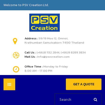
Welcome to PSV Creation Ltd.
Address :
59/19 Moo 12, Omnoi,
Krathumban Samutsakorn 74130 Thailand
Call Us :
(+66)8 1132 2844, (+66)9 8289 3834
Mail Us :
info@psvcreation.com
Office Time :
Monday to Friday
8.00 AM - 17.00 PM
GET A QUOTE