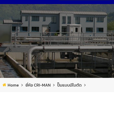
หน้าแรก
เกี่ยวกับเรา
รายการสินค้า
ข่าวสาร
ยี่ห้อ Saltec
ผลงาน
ผลงาน
อุปกรณ์ทำข้นตะกอนสลัดจ์
ยี่ห้อ CRI-MAN
ดาวน์โหลด
สถานีเท พอลิเมอร์
เครื่องอบฆ่าเชื้อที่ลองนอนสัตว์
ยี่ห้อ PSV
แอพพลิเคชั่น
ใบกวนผสม
เครื่องดักขยะ แบบสแตติค
ยี่ห้อ VA TEKNIK
Home
ยี่ห้อ CRI-MAN
ปั๊มแบบมีใบตัด
บำบัดน้ำเสีย
เครื่องแยกกากตะกอน แบบสกรูเพรส
เครื่องแยกขยะลอยน้ำ
โซ่พลาสติก และ ใบกวาด
ยี่ห้อ ECOMEMBRANE
ติดต่อเรา
ก๊าซชีวภาพ & โรงไฟฟ้า
ปั๊มแบบมีใบตัด
เครื่องแยกกากตะกอน
ระบบหมุนโปรยชีวภาพ
ผ้าใบเก็บก๊าซ