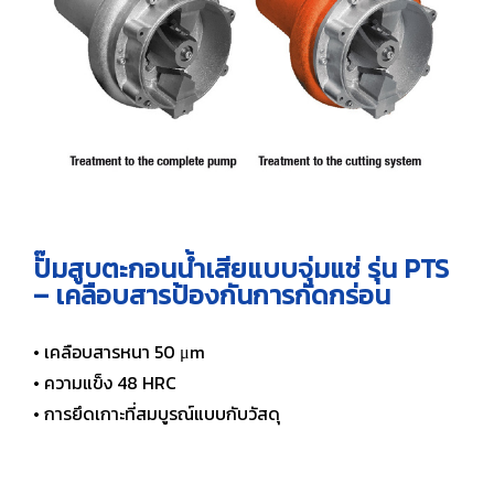
ปั๊มสูบตะกอนน้ำเสียแบบจุ่มแช่ รุ่น PTS
– เคลือบสารป้องกันการกัดกร่อน
• เคลือบสารหนา 50 μm
• ความแข็ง 48 HRC
• การยึดเกาะที่สมบูรณ์แบบกับวัสดุ