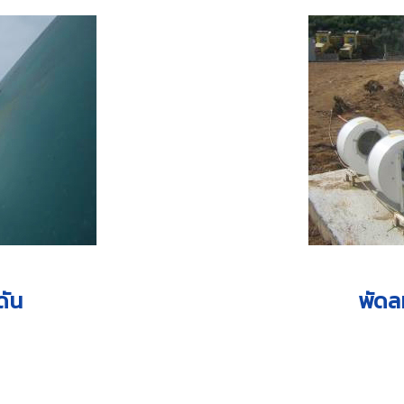
ดัน
พัดล