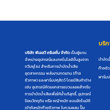
บริก
บริษัท พีเอสวี ครีเอชั่น จำกัด
เป็นผู้แทน
บำบัดน้
จำหน่ายอุปกรณ์และเทคโนโลยีขั้นสูงจาก
ทวีปยุโรป สำหรับการบำบัดน้ำเสีย
ก๊าซชี
อุตสาหกรรม พลังงานทดแทน (ก๊าซ
ฟาร์มปศ
ชีวภาพ) และฟาร์มปศุสัตว์ โดยมีสินค้าต่าง
เช่น อุปกรณ์คัดแยกสารแขวนลอยสำหรับ
การบำบัดน้ำเสียเพื่อให้น้ำบริสุทธิ์, อุปกรณ์
ป้อนวัตถุดิบ หรือ หญ้าหมัก แบบอัตโนมัติ
เข้าถังหมักก๊าซชีวภาพ ใบกวนผสม ปั๊ม