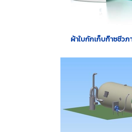
ผ้าใบกักเก็บก๊าซชีวภา