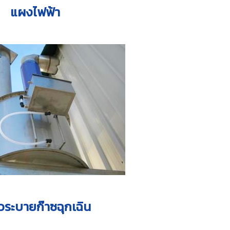
แผงไฟฟ้​​า
์วระบายก๊าซฉุกเฉิน