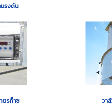
าแรงดัน
าตรก็าซ
วาล