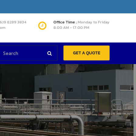
66)9 8289 3834
Office Time :
Monday to Friday
com
8.00 AM - 17.00 PM
GET A QUOTE