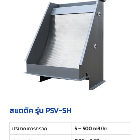
ไทย
ฟาร์มปศุสัตว์
สินค้าอื่นๆ ที่น่าสนใจ
เครื่องกรองแบบจานหมุน
ใบกวาดกรวดทราย
อุปกรณ์เสริม
English
เครื่องดักขยะแบบดรัมหมุน
ท่อเก็บสกัม (ฝ้าใบ)
อินเทอร์นอลโรตารี่สกรีน
ใบกวาดสลัดจ์แบบหมุน
สกรูไม่มีแกนเพลา
สกรูดิสก์เพรส
อุปกรณ์ป้อนหญ้า
สแตติค รุ่น PSV-SH
ปริมาณการกรอก
5 – 500 m3/hr