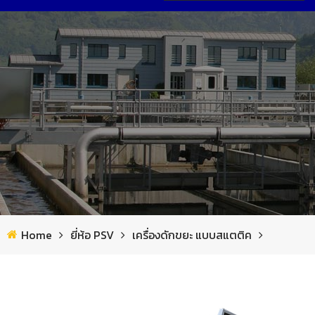
หน้าแรก
เกี่ยวกับเรา
รายการสินค้า
ข่าวสาร
ยี่ห้อ Saltec
ผลงาน
ผลงาน
อุปกรณ์ทำข้นตะกอนสลัดจ์
ยี่ห้อ CRI-MAN
ดาวน์โหลด
สถานีเท พอลิเมอร์
เครื่องอบฆ่าเชื้อที่ลองนอนสัตว์
ยี่ห้อ PSV
แอพพลิเคชั่น
ใบกวนผสม
เครื่องดักขยะ แบบสแตติค
ยี่ห้อ VA TEKNIK
Home
ยี่ห้อ PSV
เครื่องดักขยะ แบบสแตติค
บำบัดน้ำเสีย
เครื่องแยกกากตะกอน แบบสกรูเพรส
เครื่องแยกขยะลอยน้ำ
โซ่พลาสติก และ ใบกวาด
ยี่ห้อ ECOMEMBRANE
ติดต่อเรา
ก๊าซชีวภาพ & โรงไฟฟ้า
ปั๊มแบบมีใบตัด
เครื่องแยกกากตะกอน
ระบบหมุนโปรยชีวภาพ
ผ้าใบเก็บก๊าซ