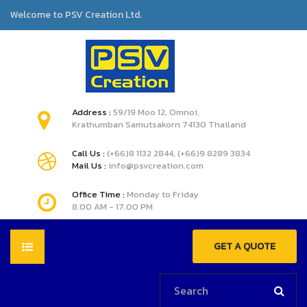
Welcome to PSV Creation Ltd.
Address :
59/19 Moo 12, Omnoi,
Krathumban Samutsakorn 74130 Thailand
Call Us :
(+66)8 1132 2844, (+66)9 8289 3834
Mail Us :
info@psvcreation.com
Office Time :
Monday to Friday
8.00 AM - 17.00 PM
GET A QUOTE