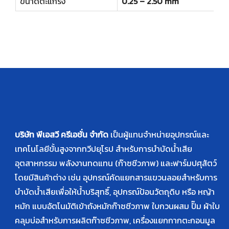
ขนาดตะแกรง
0.25 – 2.50 mm
บริษัท พีเอสวี ครีเอชั่น จำกัด
เป็นผู้แทนจำหน่ายอุปกรณ์และ
เทคโนโลยีขั้นสูงจากทวีปยุโรป สำหรับการบำบัดน้ำเสีย
อุตสาหกรรม พลังงานทดแทน (ก๊าซชีวภาพ) และฟาร์มปศุสัตว์
โดยมีสินค้าต่าง เช่น อุปกรณ์คัดแยกสารแขวนลอยสำหรับการ
บำบัดน้ำเสียเพื่อให้น้ำบริสุทธิ์, อุปกรณ์ป้อนวัตถุดิบ หรือ หญ้า
หมัก แบบอัตโนมัติเข้าถังหมักก๊าซชีวภาพ ใบกวนผสม ปั๊ม ผ้าใบ
คลุมบ่อสำหรับการผลิตก๊าซชีวภาพ, เครื่องแยกกากตะกอนมูล