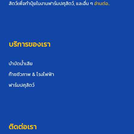
สัตว์เพื่อทำปุ๋ยในงานฟาร์มปศุสัตว์, และอื่น ๆ
อ่านต่อ..
บริการของเรา
บำบัดน้ำเสีย
ก๊าซชีวภาพ & โรงไฟฟ้า
ฟาร์มปศุสัตว์
ติดต่อเรา