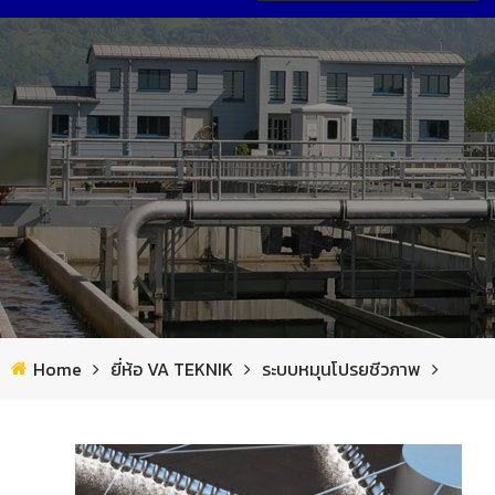
หน้าแรก
เกี่ยวกับเรา
รายการสินค้า
ข่าวสาร
ยี่ห้อ Saltec
ผลงาน
ผลงาน
อุปกรณ์ทำข้นตะกอนสลัดจ์
ยี่ห้อ CRI-MAN
ดาวน์โหลด
สถานีเท พอลิเมอร์
เครื่องอบฆ่าเชื้อที่ลองนอนสัตว์
ยี่ห้อ PSV
แอพพลิเคชั่น
ใบกวนผสม
เครื่องดักขยะ แบบสแตติค
ยี่ห้อ VA TEKNIK
Home
ยี่ห้อ VA TEKNIK
ระบบหมุนโปรยชีวภาพ
บำบัดน้ำเสีย
เครื่องแยกกากตะกอน แบบสกรูเพรส
เครื่องแยกขยะลอยน้ำ
โซ่พลาสติก และ ใบกวาด
ยี่ห้อ ECOMEMBRANE
ติดต่อเรา
ก๊าซชีวภาพ & โรงไฟฟ้า
ปั๊มแบบมีใบตัด
เครื่องแยกกากตะกอน
ระบบหมุนโปรยชีวภาพ
ผ้าใบเก็บก๊าซ