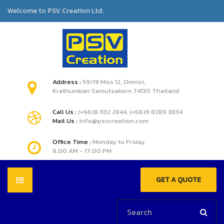
Welcome to PSV Creation Ltd.
Address :
59/19 Moo 12, Omnoi,
Krathumban Samutsakorn 74130 Thailand
Call Us :
(+66)8 1132 2844, (+66)9 8289 3834
Mail Us :
info@psvcreation.com
Office Time :
Monday to Friday
8.00 AM - 17.00 PM
GET A QUOTE