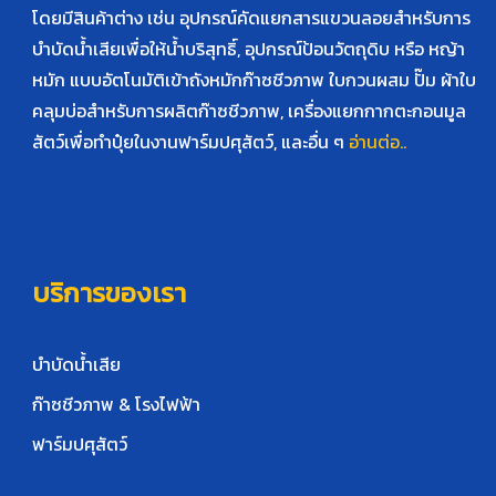
โดยมีสินค้าต่าง เช่น อุปกรณ์คัดแยกสารแขวนลอยสำหรับการ
บำบัดน้ำเสียเพื่อให้น้ำบริสุทธิ์, อุปกรณ์ป้อนวัตถุดิบ หรือ หญ้า
หมัก แบบอัตโนมัติเข้าถังหมักก๊าซชีวภาพ ใบกวนผสม ปั๊ม ผ้าใบ
คลุมบ่อสำหรับการผลิตก๊าซชีวภาพ, เครื่องแยกกากตะกอนมูล
สัตว์เพื่อทำปุ๋ยในงานฟาร์มปศุสัตว์, และอื่น ๆ
อ่านต่อ..
บริการของเรา
บำบัดน้ำเสีย
ก๊าซชีวภาพ & โรงไฟฟ้า
ฟาร์มปศุสัตว์