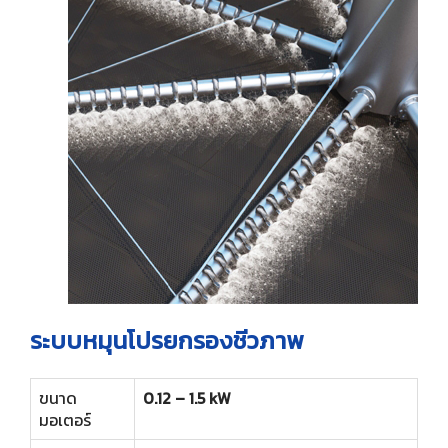
ไทย
ฟาร์มปศุสัตว์
สินค้าอื่นๆ ที่น่าสนใจ
เครื่องกรองแบบจานหมุน
ใบกวาดกรวดทราย
อุปกรณ์เสริม
English
เครื่องดักขยะแบบดรัมหมุน
ท่อเก็บสกัม (ฝ้าใบ)
อินเทอร์นอลโรตารี่สกรีน
ใบกวาดสลัดจ์แบบหมุน
สกรูไม่มีแกนเพลา
สกรูดิสก์เพรส
อุปกรณ์ป้อนหญ้า
ระบบหมุนโปรยกรองชีวภาพ
ขนาด
0.12 – 1.5 kW
มอเตอร์